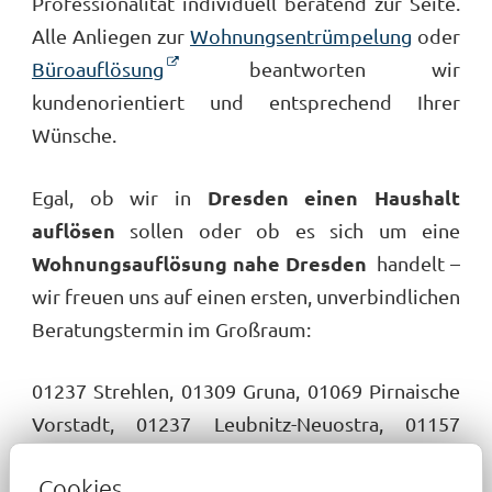
Professionalität individuell beratend zur Seite.
Alle Anliegen zur
Wohnungsentrümpelung
oder
Büroauflösung
beantworten wir
kundenorientiert und entsprechend Ihrer
Wünsche.
Dresden
einen Haushalt
Egal, ob wir in
auflösen
sollen oder ob es sich um eine
Wohnungsauflösung nahe Dresden
handelt –
wir freuen uns auf einen ersten, unverbindlichen
Beratungstermin im Großraum:
01237 Strehlen, 01309 Gruna, 01069 Pirnaische
Vorstadt, 01237 Leubnitz-Neuostra, 01157
Löbtau-Nord, 01169 Gorbitz-Süd, 01109
Cookies
Industriegebiet Klotzsche, 01237 Prohlis-Nord,