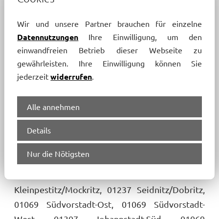
01309 Striesen-Süd, 01324 Loschwitz/Wachwitz,
Wir und unsere Partner brauchen für einzelne
01279 Tolkewitz/Seidnitz-Nord, 01189
Datennutzungen
Ihre Einwilligung, um den
Coschütz/Gittersee, 01156 Alt-Leuteritz, 01219
einwandfreien Betrieb dieser Webseite zu
Seevorstadt-Ost/Großer Garten, 01326
gewährleisten. Ihre Einwilligung können Sie
Bühlau/Weißer Hirsch, 01169 Gorbitz-
jederzeit
widerrufen
.
Nord/Neu-Omsewitz, 01169 Gorbitz-Ost, 01309
Striesen-West, 01239 Prohlis-Süd, 01109
Alle annehmen
Hellerau/Wilschdorf, 01307 Johannstadt-Nord,
Details
01097 Pieschen-Nord/Trachenberge, 01277
Striesen-Ost, 01159 Löbtau-Süd, 01189
Nur die Nötigsten
Räcknitz/Zschertnitz, 01127 Pieschen-Süd,
01326 Hosterwitz/Pillnitz, 01189
Kleinpestitz/Mockritz, 01237 Seidnitz/Dobritz,
01069 Südvorstadt-Ost, 01069 Südvorstadt-
West, 01307 Johannstadt-Süd, 01069