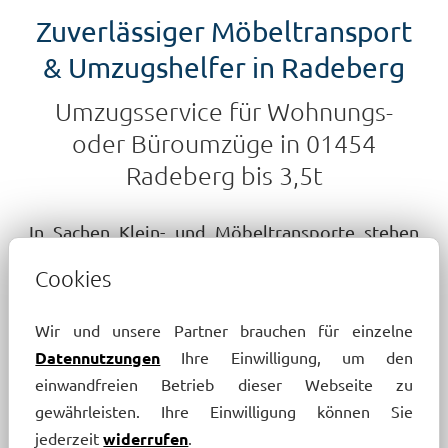
Zuverlässiger Möbeltransport
& Umzugshelfer in Radeberg
Umzugsservice für Wohnungs-
oder Büroumzüge in 01454
Radeberg bis 3,5t
In Sachen Klein- und Möbeltransporte stehen
unseren Kunden unsere Umzugshelfer auch in
Cookies
Radeberg zur Seite. Für alle Fragen vor Ort
steht Ihnen ein Team erfahrener Möbelpacker
Wir und unsere Partner brauchen für einzelne
und Umzugshelfer beratend zur Verfügung.
Datennutzungen
Ihre Einwilligung, um den
Gern informieren wir Sie dann auch über unsere
einwandfreien Betrieb dieser Webseite zu
gewährleisten. Ihre Einwilligung können Sie
Dienstleistungen zur Entrümpelung, dem An-
jederzeit
widerrufen
.
und Verkauf für Gebraucht-Möbel sowie zu