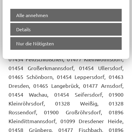
weiteren Fragen. Ausgehend von unserem
Alle annehmen
Standort in Dresden übernehmen wir auch die
Organisation für Ihren Umzug mit
Details
Möbeltransport in Radeberg und Umland:
Nur die Nötigsten
01454 Liegau-Augustusbad, 01477 Wallroda,
01454 Feldschlößchen, 01477 Kleinwolmsdorf,
01454 Großerkmannsdorf, 01454 Ullersdorf,
01465 Schönborn, 01454 Leppersdorf, 01463
Dresden, 01465 Langebrück, 01477 Arnsdorf,
01454 Wachau, 01454 Seifersdorf, 01900
Kleinröhrsdorf, 01328 Weißig, 01328
Rossendorf, 01900 Großröhrsdorf, 01896
Kleindittmannsdorf, 01099 Dresdener Heide,
01458 Grünberg, 01477 Fischbach, 01896