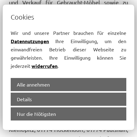
und Verkauf für Gebraucht-Möbel sowie zu
weiteren Anforderungen. Ausgehend von
Cookies
unserem Standort in Dresden übernehmen wir
auch die Planung für Ihren Umzug mit
Wir und unsere Partner brauchen für einzelne
Möbeltransport in Rabenau und Umland:
Datennutzungen
Ihre Einwilligung, um den
einwandfreien Betrieb dieser Webseite zu
01734 Spechtritz, 01734 Lübau, 01734
gewährleisten. Ihre Einwilligung können Sie
Obernaundorf, 01734 Oelsa, 01705 Somsdorf,
jederzeit
widerrufen
.
01744 Seifersdorf, 01705 Freital, 01728
Börnchen, 01774 Borlas, 01737 Tharandt, 01705
Alle annehmen
Weißig, 01734 Karsdorf, 01728 Welschhufe,
Details
01705 Kleinnaundorf, 01728 Possendorf, 01737
Großopitz, 01728 Hänichen, 01744 Malter,
Nur die Nötigsten
01744 Paulsdorf, 01705 Saalhausen, 01737
Kleinopitz, 01774 Höckendorf, 01774 Paulshain,