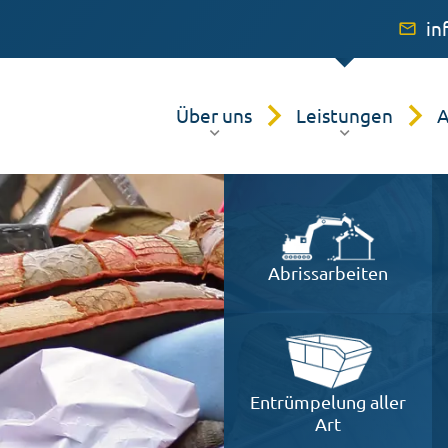
in
Über uns
Leistungen
A
Unser Beräumungsservice
Beräumung & Entrümpe
Abrissarbeiten
Kundenstimmen
Wohnungs- & Haushalts
Möbeltransport & Umzu
Möbel-Montage & Dem
Entrümpelung aller
Art
Kleinreparaturen & Aus