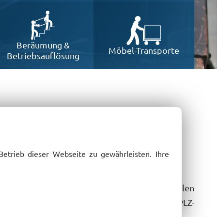
ten
Beräumung &
Möbel-Transporte
Betriebsauflösung
Betrieb dieser Webseite zu gewährleisten. Ihre
 Unsere Mitarbeiter stellen sich dabei allen
ten. Unsere zufriedenen Kunden im gesamten PLZ-
ng in Dresden und Umgebung.