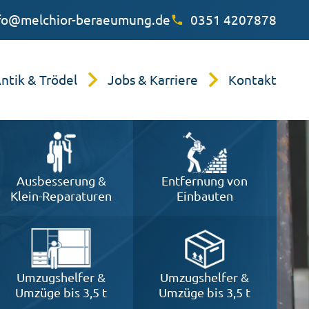
fo@melchior-beraeumung.de
0351 4207878
ntik & Trödel
Jobs & Karriere
Kontakt
lung
Ausbesserung &
Entfernung von
auflösung
Klein-Reparaturen
Einbauten
gshelfer
ontage
Umzugshelfer &
Umzugshelfer &
Umzüge bis 3,5 t
Umzüge bis 3,5 t
besserung