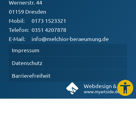
Wernerstr. 44
01159 Dresden
Mobil:
0173 1523321
Telefon:
0351 4207878
E-Mail:
info@melchior-beraeumung.de
Impressum
Datenschutz
Barrierefreiheit
Webdesign & Seo
www.myartside.de
Weitere Informationen:
www.wohnungsaufloesung-dresden.com