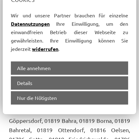
Gebiet 01816 vertrauen auf unsere
Fachkompetenz rund um die
Wir und unsere Partner brauchen für einzelne
Haushaltsauflösung oder Wohnungsauflösung
Datennutzungen
Ihre Einwilligung, um den
in Dresden und Umgebung.
einwandfreien Betrieb dieser Webseite zu
gewährleisten. Ihre Einwilligung können Sie
Gern informieren wir Sie vor Ort ausführlich
jederzeit
widerrufen
.
über unsere Dienste und beraten zu weiteren
Anliegen. Nutzen Sie unser Angebot für einen
Alle annehmen
unverbindlichen Termin – gern kommen wir
Details
auch zu Ihnen nach:
Nur die Nötigsten
01819 Kurort Berggießhübel, 01819
Wingendorf, 01819 Gersdorf, 01819
Göppersdorf, 01819 Bahra, 01819 Borna, 01819
Bahretal, 01819 Ottendorf, 01816 Oelsen,