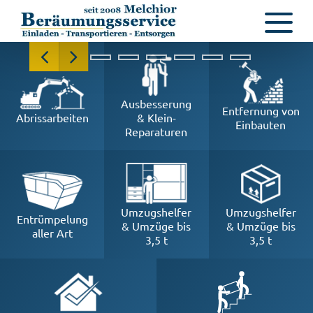
Ausbesserung
Entfernung von
Abrissarbeiten
& Klein-
Einbauten
Reparaturen
Umzugshelfer
Umzugshelfer
Entrümpelung
& Umzüge bis
& Umzüge bis
aller Art
3,5 t
3,5 t