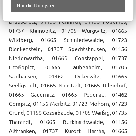
Rennersdorf, 01737 Pohrsdorf, 01665 Pinkowitz,
Nur die Nötigsten
01737 Fördergersdorf, 01462 Dresden, 01156
Brabschütz, 01156 Pennrich, 01156 Podemus,
01737 Kleinopitz, 01705 Wurgwitz, 01665
Wildberg, 01665 Schmiedewalde, 01723
Blankenstein, 01737 Spechtshausen, 01156
Niederwartha, 01665 Constappel, 01737
Großopitz, 01665 Taubenheim, 01705
Saalhausen, 01462 Ockerwitz, 01665
Seeligstadt, 01665 Naustadt, 01665 Ullendorf,
01665 Gauernitz, 01665 Pegenau, 01462
Gompitz, 01156 Merbitz, 01723 Mohorn, 01723
Grund, 01156 Cossebaude, 01705 Weißig, 01735
Tharandt, 01665 Burkhardswalde, 01156
Altfranken, 01737 Kurort Hartha, 01665