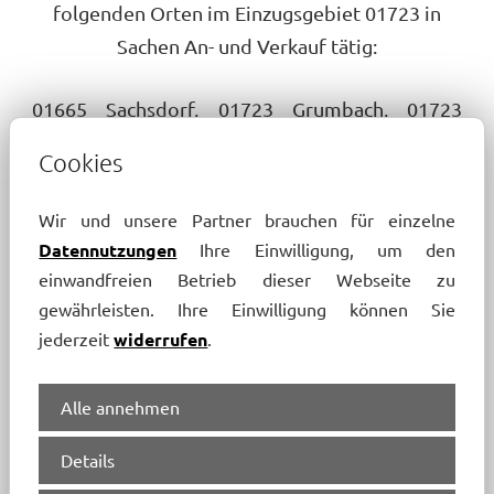
folgenden Orten im Einzugsgebiet 01723 in
Sachen An- und Verkauf tätig:
01665 Sachsdorf, 01723 Grumbach, 01723
Kaufbach, 01665 Reppnitz, 01665 Bergwerk,
Cookies
01665 Gruben, 01665 Reppina, 01665
Klipphausen, 01665 Hühndorf, 01723
Wir und unsere Partner brauchen für einzelne
Birkenhain, 01156 Unkersdorf, 01665 Sora,
Datennutzungen
Ihre Einwilligung, um den
01665 Lotzen, 01665 Kleinschönberg, 01723
einwandfreien Betrieb dieser Webseite zu
Limbach, 01723 Kesselsdorf, 01737 Braunsdorf,
gewährleisten. Ihre Einwilligung können Sie
jederzeit
widerrufen
.
01665 Lampersdorf, 01156 Steinbach, 01723
Herzogswalde, 01665 Röhrsdorf, 01737
Oberhermsdorf, 01156 Roitzsch, 01462
Alle annehmen
Zöllmen, 01723 Helbigsdorf, 01156 Oberwartha,
Details
01665 Hartha, 01665 Weistropp, 01156