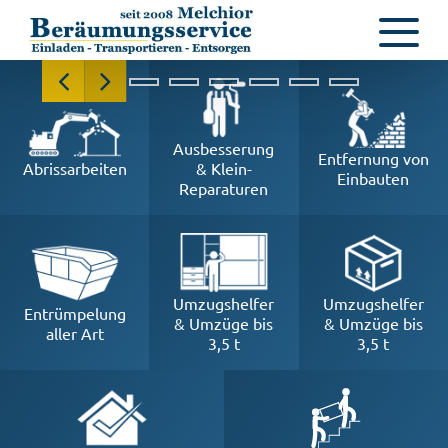
Ausbesserung
Entfernung von
Abrissarbeiten
& Klein-
Einbauten
Reparaturen
Umzugshelfer
Umzugshelfer
Entrümpelung
& Umzüge bis
& Umzüge bis
aller Art
3,5 t
3,5 t