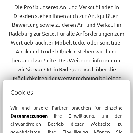
Die Profis unseres An- und Verkauf Laden in
Dresden stehen Ihnen auch zur Antiquitäten-
Bewertung sowie zu deren An- und Verkauf in
Radeburg zur Seite. Für alle Anforderungen zum
Wert gebrauchter Möbelstücke oder sonstiger
Antik und Trödel Objekte stehen wir Ihnen
beratend zur Seite. Des Weiteren informieren
wir Sie vor Ort in Radeburg auch über die
Möglichkeiten der Wertanrechnung bei einer
kompletten Wohnungsauflösung in Dresden
Cookies
und Umgebung. Egal, ob in Freital, Bad
Gottleuba-Berggießhübel oder Ottendorf-
Wir und unsere Partner brauchen für einzelne
Okrilla sowie einem anderen Ort im PLZ-Gebiet
Datennutzungen
Ihre Einwilligung, um den
Dresden – wir sind auch in folgenden Orten im
einwandfreien Betrieb dieser Webseite zu
PLZ-Gebiet 01471 in Sachen An- und Verkauf
gewährleisten. Ihre Einwilligung können Sie