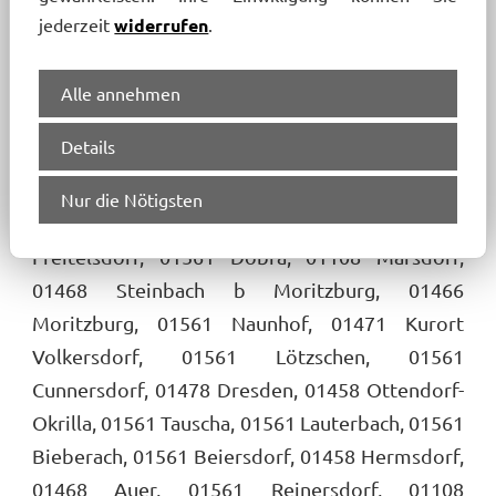
jederzeit
widerrufen
.
tätig:
01471 Berbisdorf, 01561 Rödern, 01471
Alle annehmen
Bärwalde, 01471 Großdittmannsdorf, 01561
Details
Zschorna, 01471 Bärnsdorf, 01561 Dobra Bad,
01561 Ebersbach, 01458 Medingen, 01561
Nur die Nötigsten
Würschnitz, 01561 Kleinnaundorf, 01561
Freitelsdorf, 01561 Dobra, 01108 Marsdorf,
01468 Steinbach b Moritzburg, 01466
Moritzburg, 01561 Naunhof, 01471 Kurort
Volkersdorf, 01561 Lötzschen, 01561
Cunnersdorf, 01478 Dresden, 01458 Ottendorf-
Okrilla, 01561 Tauscha, 01561 Lauterbach, 01561
Bieberach, 01561 Beiersdorf, 01458 Hermsdorf,
01468 Auer, 01561 Reinersdorf, 01108